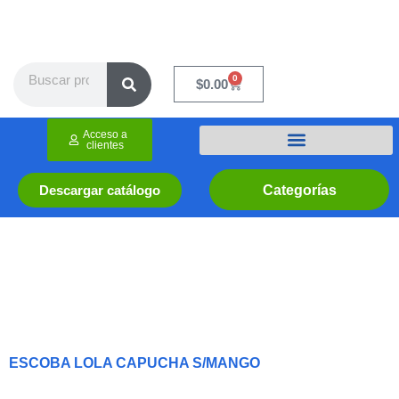
Ir
al
contenido
Search
0
Cart
$
0.00
Acceso a
clientes
Categorías
Descargar catálogo
ESCOBA LOLA CAPUCHA S/MANGO