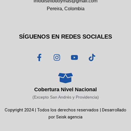
infodistritodoymas@gmail.com
Pereira, Colombia
SÍGUENOS EN REDES SOCIALES
F
I
Y
T
a
n
o
i
c
s
u
k
e
t
t
t
b
a
u
o
o
g
b
k
Cobertura Nivel Nacional
o
r
e
(Excepto San Andrés y Providencia)
k
a
Copyright 2024 | Todos los derechos reservados | Desarrollado
-
m
por
Seisk agencia
f