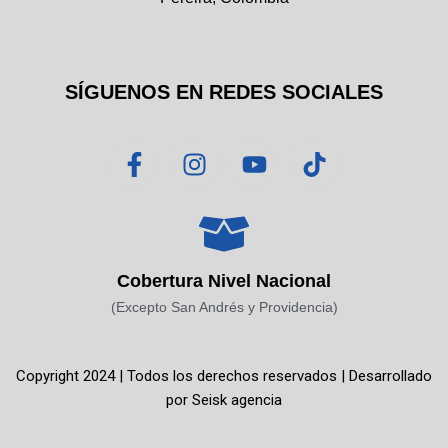
SÍGUENOS EN REDES SOCIALES
F
I
Y
T
a
n
o
i
c
s
u
k
e
t
t
t
b
a
u
o
o
g
b
k
Cobertura Nivel Nacional
o
r
e
(Excepto San Andrés y Providencia)
k
a
-
m
f
Copyright 2024 | Todos los derechos reservados | Desarrollado
por
Seisk agencia