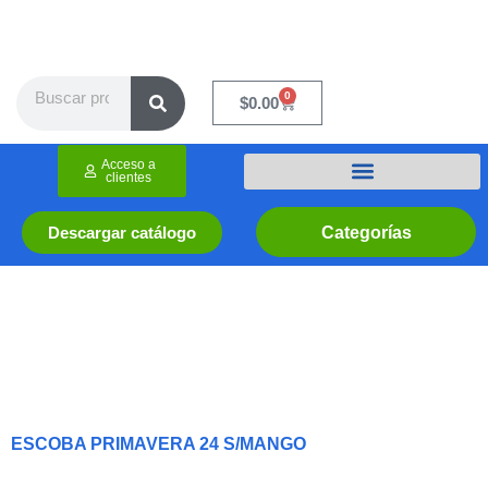
Ir
al
contenido
Search
0
Cart
$
0.00
Acceso a
clientes
Categorías
Descargar catálogo
ESCOBA PRIMAVERA 24 S/MANGO