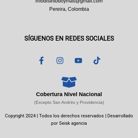
infodistritodoymas@gmail.com
Pereira, Colombia
SÍGUENOS EN REDES SOCIALES
F
I
Y
T
a
n
o
i
c
s
u
k
e
t
t
t
b
a
u
o
o
g
b
k
Cobertura Nivel Nacional
o
r
e
(Excepto San Andrés y Providencia)
k
a
Copyright 2024 | Todos los derechos reservados | Desarrollado
-
m
por
Seisk agencia
f