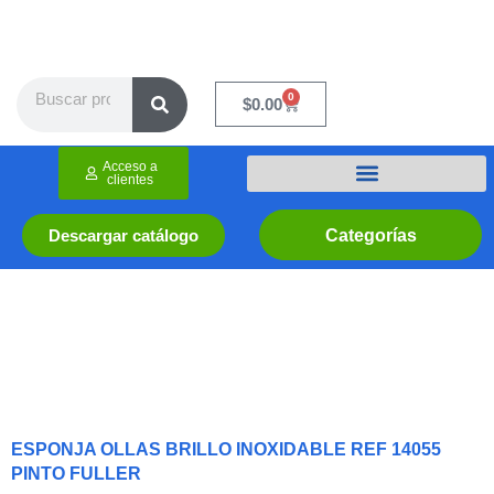
Ir
al
contenido
Search
0
Cart
$
0.00
Acceso a
clientes
Categorías
Descargar catálogo
ESPONJA OLLAS BRILLO INOXIDABLE REF 14055
PINTO FULLER