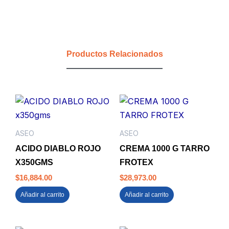
BRILLO
INOXIDABLE
REF
14055
PINTO
Productos Relacionados
FULLER
cantidad
ASEO
ASEO
ACIDO DIABLO ROJO
CREMA 1000 G TARRO
X350GMS
FROTEX
$
16,884.00
$
28,973.00
Añadir al carrito
Añadir al carrito