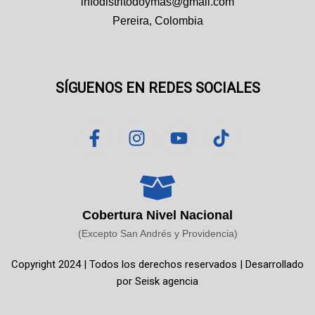
infodistritodoymas@gmail.com
Pereira, Colombia
SÍGUENOS EN REDES SOCIALES
F
I
Y
T
a
n
o
i
c
s
u
k
e
t
t
t
b
a
u
o
o
g
b
k
Cobertura Nivel Nacional
o
r
e
(Excepto San Andrés y Providencia)
k
a
Copyright 2024 | Todos los derechos reservados | Desarrollado
-
m
por
Seisk agencia
f