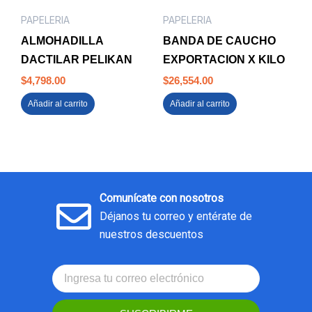
PAPELERIA
PAPELERIA
ALMOHADILLA
BANDA DE CAUCHO
DACTILAR PELIKAN
EXPORTACION X KILO
$
4,798.00
$
26,554.00
Añadir al carrito
Añadir al carrito
Comunícate con nosotros
Déjanos tu correo y entérate de
nuestros descuentos