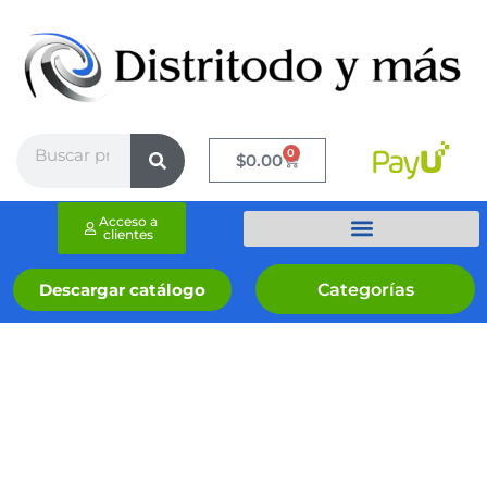
Ir
al
contenido
Search
0
Cart
$
0.00
Acceso a
clientes
Categorías
Descargar catálogo