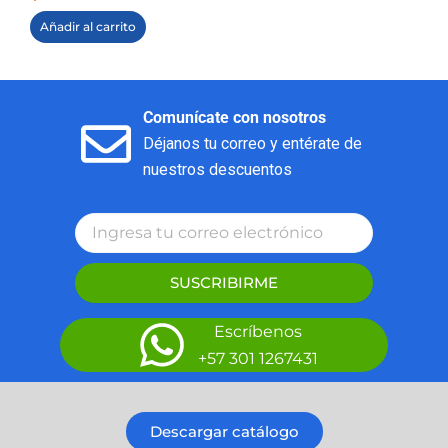
Añadir al carrito
Comunícate con nosotros
Déjanos tu correo y entérate de
nuestros descuentos
SUSCRIBIRME
Escríbenos
+57 301 1267431
Descargar catálogo