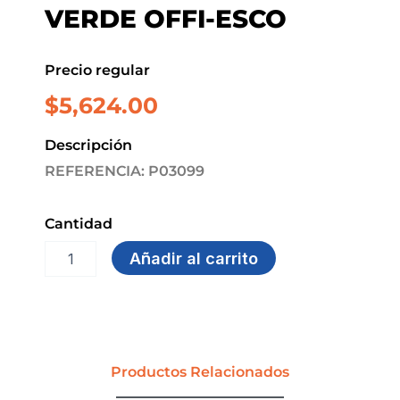
VERDE OFFI-ESCO
Precio regular
$
5,624.00
Descripción
REFERENCIA: P03099
Cantidad
FOLDER
Añadir al carrito
COLGANTE
OE-
842
PLAST.
OFICIO
VERDE
Productos Relacionados
OFFI-
ESCO