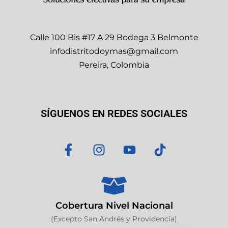
Calle 100 Bis #17 A 29 Bodega 3 Belmonte
infodistritodoymas@gmail.com
Pereira, Colombia
SÍGUENOS EN REDES SOCIALES
F
I
Y
T
a
n
o
i
c
s
u
k
e
t
t
t
b
a
u
o
o
g
b
k
Cobertura Nivel Nacional
o
r
e
(Excepto San Andrés y Providencia)