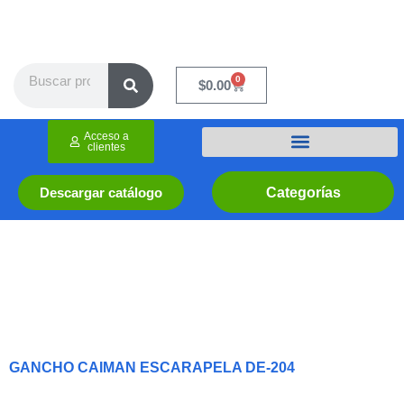
Ir
al
contenido
Search
0
Cart
$
0.00
Acceso a
clientes
Categorías
Descargar catálogo
GANCHO CAIMAN ESCARAPELA DE-204