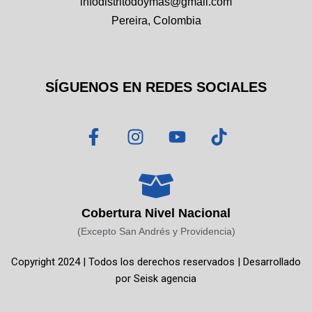
infodistritodoymas@gmail.com
Pereira, Colombia
SÍGUENOS EN REDES SOCIALES
F
I
Y
T
a
n
o
i
c
s
u
k
e
t
t
t
b
a
u
o
o
g
b
k
Cobertura Nivel Nacional
o
r
e
(Excepto San Andrés y Providencia)
k
a
Copyright 2024 | Todos los derechos reservados | Desarrollado
-
m
por
Seisk agencia
f