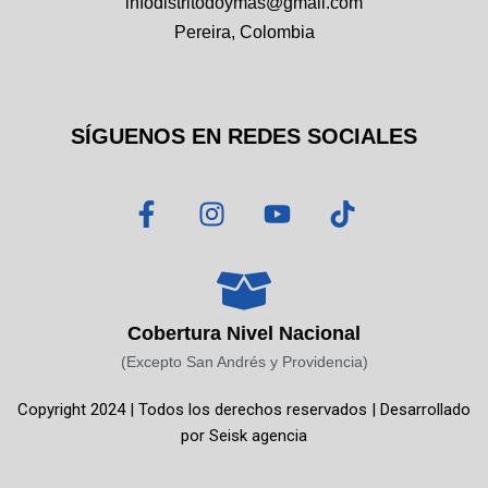
infodistritodoymas@gmail.com
Pereira, Colombia
SÍGUENOS EN REDES SOCIALES
F
I
Y
T
a
n
o
i
c
s
u
k
e
t
t
t
b
a
u
o
o
g
b
k
Cobertura Nivel Nacional
o
r
e
(Excepto San Andrés y Providencia)
k
a
Copyright 2024 | Todos los derechos reservados | Desarrollado
-
m
por
Seisk agencia
f