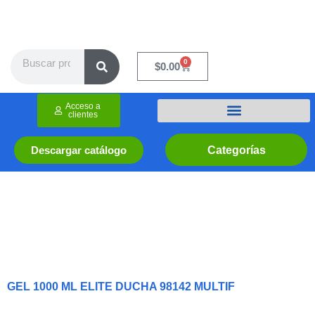
Ir
al
contenido
Search
0
Cart
$
0.00
Acceso a
clientes
Categorías
Descargar catálogo
GEL 1000 ML ELITE DUCHA 98142 MULTIF