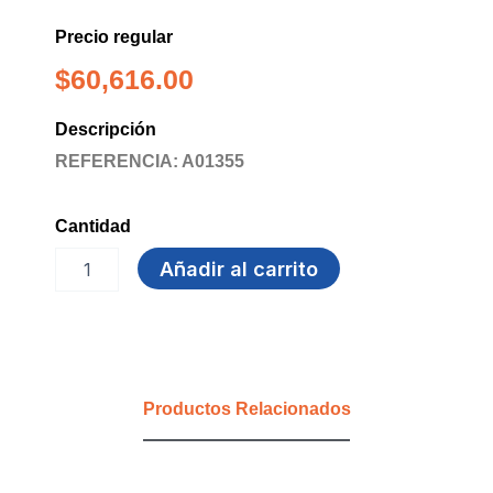
Precio regular
$
60,616.00
Descripción
REFERENCIA: A01355
Cantidad
GEL
Añadir al carrito
1000
ML
ELITE
DUCHA
98142
MULTIF
Productos Relacionados
cantidad