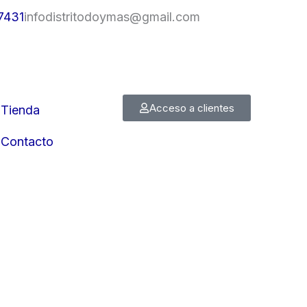
7431
infodistritodoymas@gmail.com
Acceso a clientes
Tienda
Contacto