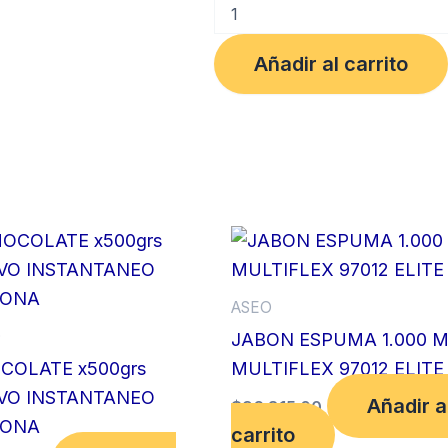
GEL
1000
ML
Añadir al carrito
ELITE
SANITIZANTE
97011
MULTIFLEX
cantidad
ASEO
O
JABON ESPUMA 1.000 
COLATE x500grs
MULTIFLEX 97012 ELITE
VO INSTANTANEO
Añadir a
$
96,815.00
ONA
carrito