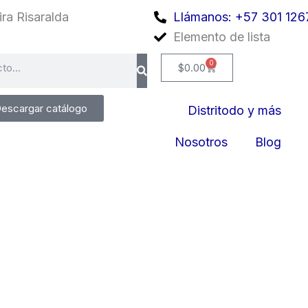
ra Risaralda
Llámanos: +57 301 126
Elemento de lista
0
Cart
$
0.00
escargar catálogo
Distritodo y más
Nosotros
Blog