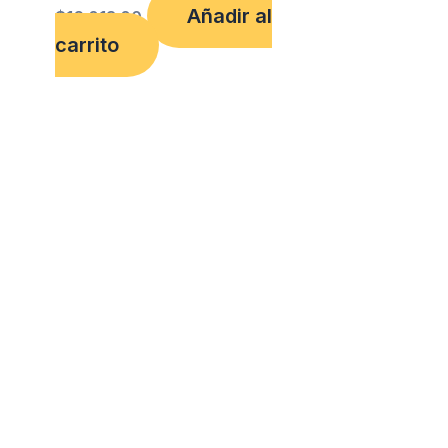
Añadir al
$
16,013.00
carrito