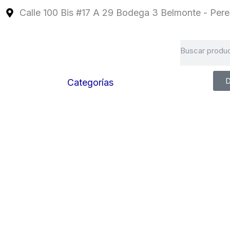
Ir
Calle 100 Bis #17 A 29 Bodega 3 Belmonte - Perei
al
contenido
Search
D
Categorías