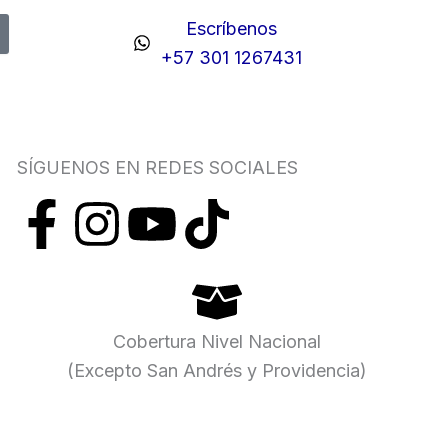
Escríbenos
+57 301 1267431
SÍGUENOS EN REDES SOCIALES
F
I
Y
T
a
n
o
i
c
s
u
k
Cobertura Nivel Nacional
e
t
t
t
(Excepto San Andrés y Providencia)
b
a
u
o