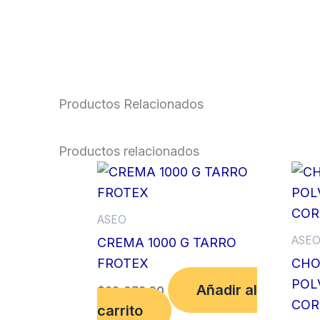
Productos Relacionados
Productos relacionados
ASEO
ASE
CREMA 1000 G TARRO
FROTEX
CHO
POL
Añadir al
$
28,973.00
COR
carrito