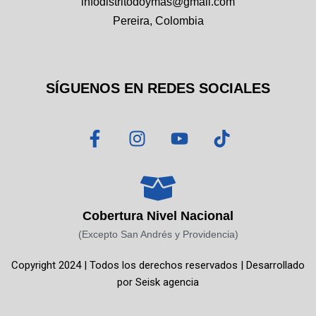
infodistritodoymas@gmail.com
Pereira, Colombia
SÍGUENOS EN REDES SOCIALES
F
I
Y
T
a
n
o
i
c
s
u
k
e
t
t
t
b
a
u
o
o
g
b
k
Cobertura Nivel Nacional
o
r
e
(Excepto San Andrés y Providencia)
k
a
Copyright 2024 | Todos los derechos reservados | Desarrollado
-
m
por
Seisk agencia
f