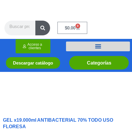
Ir
al
contenido
Search
0
Cart
$
0.00
Acceso a
clientes
Categorías
Descargar catálogo
GEL x19.000ml ANTIBACTERIAL 70% TODO USO
FLORESA