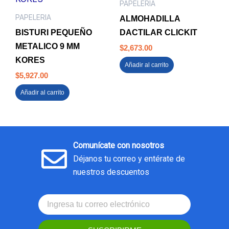
PAPELERIA
PAPELERIA
ALMOHADILLA
BISTURI PEQUEÑO
DACTILAR CLICKIT
METALICO 9 MM
$
2,673.00
KORES
Añadir al carrito
$
5,927.00
Añadir al carrito
Comunícate con nosotros
Déjanos tu correo y entérate de
nuestros descuentos