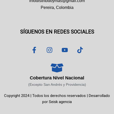
infodistritodoymas@gmail.com
Pereira, Colombia
SÍGUENOS EN REDES SOCIALES
F
I
Y
T
a
n
o
i
c
s
u
k
e
t
t
t
b
a
u
o
o
g
b
k
Cobertura Nivel Nacional
o
r
e
(Excepto San Andrés y Providencia)
k
a
Copyright 2024 | Todos los derechos reservados | Desarrollado
-
m
por
Seisk agencia
f