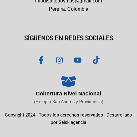
infodistritodoymas@gmail.com
Pereira, Colombia
SÍGUENOS EN REDES SOCIALES
F
I
Y
T
a
n
o
i
c
s
u
k
e
t
t
t
b
a
u
o
o
g
b
k
Cobertura Nivel Nacional
o
r
e
(Excepto San Andrés y Providencia)
k
a
Copyright 2024 | Todos los derechos reservados | Desarrollado
-
m
por
Seisk agencia
f