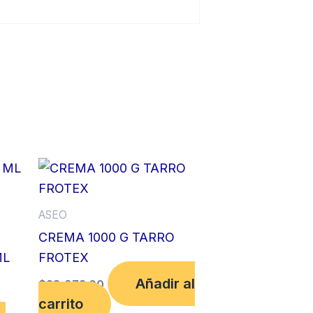
ASEO
CREMA 1000 G TARRO
ML
FROTEX
Añadir al
$
28,973.00
carrito