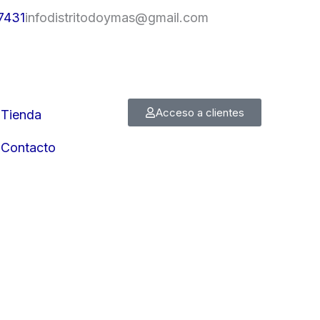
7431
infodistritodoymas@gmail.com
Acceso a clientes
Tienda
Contacto