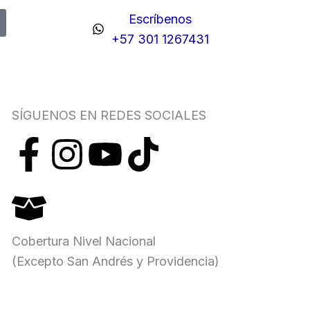
Escríbenos
+57 301 1267431
SÍGUENOS EN REDES SOCIALES
F
I
Y
T
a
n
o
i
c
s
u
k
Cobertura Nivel Nacional
e
t
t
t
(Excepto San Andrés y Providencia)
b
a
u
o