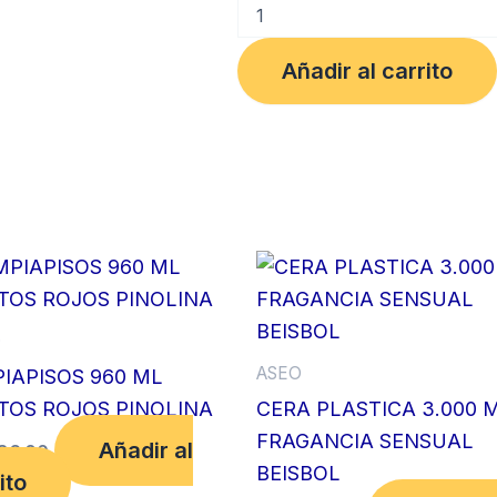
GUANTE
C35
T8
Añadir al carrito
ETERNA
cantidad
O
ASEO
PIAPISOS 960 ML
TOS ROJOS PINOLINA
CERA PLASTICA 3.000 
FRAGANCIA SENSUAL
Añadir al
86.00
BEISBOL
ito