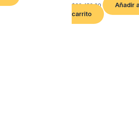
Añadir a
$
60,450.00
carrito