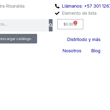
ra Risaralda
Llámanos: +57 301 126
Elemento de lista
0
Cart
$
0.00
escargar catálogo
Distritodo y más
Nosotros
Blog