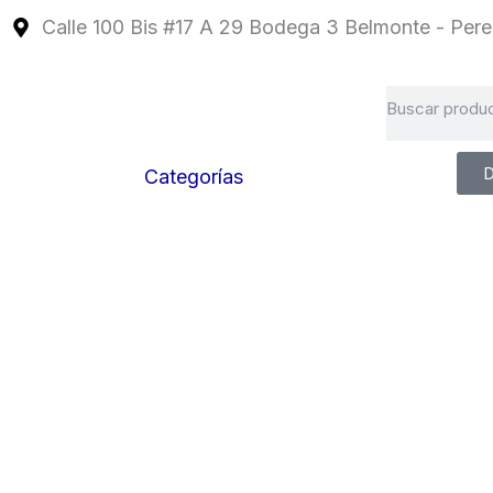
Ir
Calle 100 Bis #17 A 29 Bodega 3 Belmonte - Perei
al
contenido
Search
D
Categorías