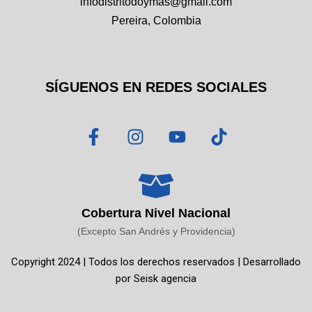
infodistritodoymas@gmail.com
Pereira, Colombia
SÍGUENOS EN REDES SOCIALES
F
I
Y
T
a
n
o
i
c
s
u
k
e
t
t
t
b
a
u
o
o
g
b
k
Cobertura Nivel Nacional
o
r
e
(Excepto San Andrés y Providencia)
k
a
Copyright 2024 | Todos los derechos reservados | Desarrollado
-
m
por
Seisk agencia
f