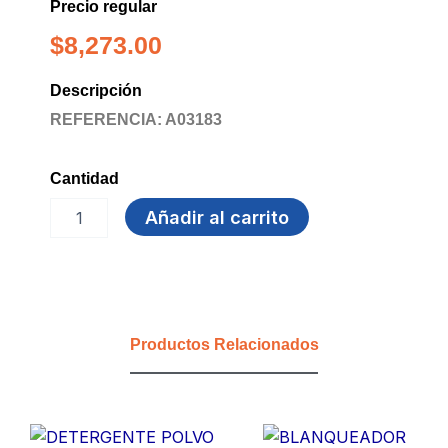
Precio regular
$
8,273.00
Descripción
REFERENCIA: A03183
Cantidad
GUANTE
Añadir al carrito
CORRUGADO
T-
L
TASK
PRO
cantidad
Productos Relacionados