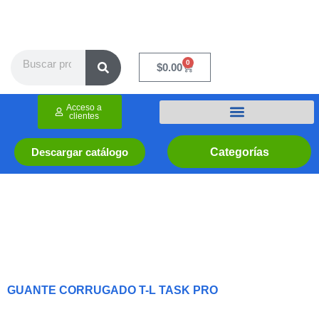
Ir
al
contenido
Search
0
Cart
$
0.00
Acceso a
clientes
Categorías
Descargar catálogo
GUANTE CORRUGADO T-L TASK PRO