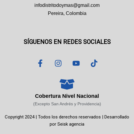
infodistritodoymas@gmail.com
Pereira, Colombia
SÍGUENOS EN REDES SOCIALES
F
I
Y
T
a
n
o
i
c
s
u
k
e
t
t
t
b
a
u
o
o
g
b
k
Cobertura Nivel Nacional
o
r
e
(Excepto San Andrés y Providencia)
k
a
Copyright 2024 | Todos los derechos reservados | Desarrollado
-
m
por
Seisk agencia
f