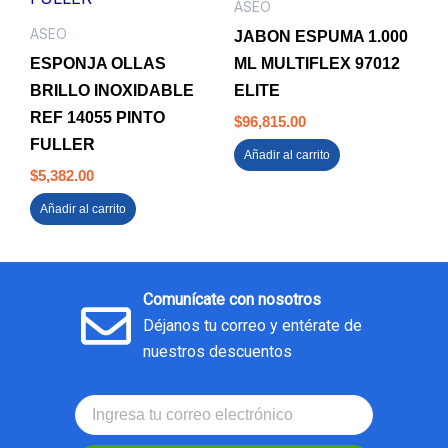
ASEO
ASEO
JABON ESPUMA 1.000
ESPONJA OLLAS
ML MULTIFLEX 97012
BRILLO INOXIDABLE
ELITE
REF 14055 PINTO
$
96,815.00
FULLER
Añadir al carrito
$
5,382.00
Añadir al carrito
Comunícate con nosotros
Déjanos tu correo y entérate de
nuestros descuentos