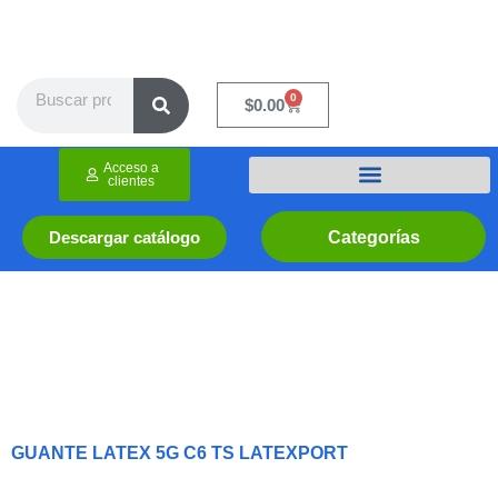
Ir
al
contenido
Search
0
Cart
$
0.00
Acceso a
clientes
Categorías
Descargar catálogo
GUANTE LATEX 5G C6 TS LATEXPORT