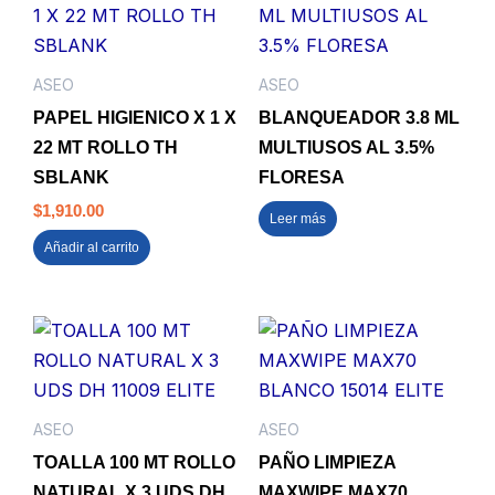
ASEO
ASEO
PAPEL HIGIENICO X 1 X
BLANQUEADOR 3.8 ML
22 MT ROLLO TH
MULTIUSOS AL 3.5%
SBLANK
FLORESA
$
1,910.00
Leer más
Añadir al carrito
ASEO
ASEO
TOALLA 100 MT ROLLO
PAÑO LIMPIEZA
NATURAL X 3 UDS DH
MAXWIPE MAX70