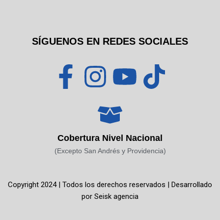
SÍGUENOS EN REDES SOCIALES
F
I
Y
T
a
n
o
i
c
s
u
k
Cobertura Nivel Nacional
e
t
t
t
(Excepto San Andrés y Providencia)
b
a
u
o
Copyright 2024 | Todos los derechos reservados | Desarrollado
o
g
b
k
por
Seisk agencia