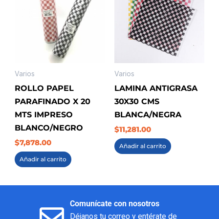
Varios
Varios
ROLLO PAPEL
LAMINA ANTIGRASA
PARAFINADO X 20
30X30 CMS
MTS IMPRESO
BLANCA/NEGRA
BLANCO/NEGRO
$
11,281.00
$
7,878.00
Añadir al carrito
Añadir al carrito
Comunícate con nosotros
Déjanos tu correo y entérate de