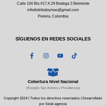
Calle 100 Bis #17 A 29 Bodega 3 Belmonte
infodistritodoymas@gmail.com
Pereira, Colombia
SÍGUENOS EN REDES SOCIALES
F
I
Y
T
a
n
o
i
c
s
u
k
e
t
t
t
b
a
u
o
o
g
b
k
Cobertura Nivel Nacional
o
r
e
(Excepto San Andrés y Providencia)
k
a
Copyright 2024 | Todos los derechos reservados | Desarrollado
-
m
por
Seisk agencia
f