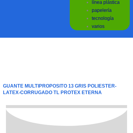
línea plástica
papelería
tecnología
varios
GUANTE MULTIPROPOSITO 13 GRIS POLIESTER-
LATEX-CORRUGADO TL PROTEX ETERNA