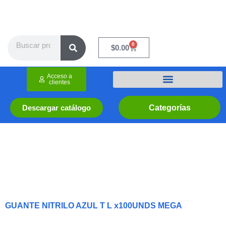
Ir
al
contenido
Search
0
Cart
$
0.00
Acceso a
clientes
Categorías
Descargar catálogo
GUANTE NITRILO AZUL T L x100UNDS MEGA