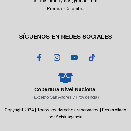
infodistritodoymas@gmail.com
Pereira, Colombia
SÍGUENOS EN REDES SOCIALES
F
I
Y
T
a
n
o
i
c
s
u
k
e
t
t
t
b
a
u
o
o
g
b
k
Cobertura Nivel Nacional
o
r
e
(Excepto San Andrés y Providencia)
k
a
Copyright 2024 | Todos los derechos reservados | Desarrollado
-
m
por
Seisk agencia
f