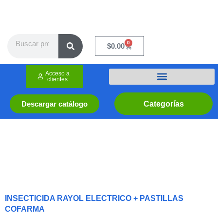
Ir
al
contenido
Search
0
Cart
$
0.00
Acceso a
clientes
Categorías
Descargar catálogo
INSECTICIDA RAYOL ELECTRICO + PASTILLAS
COFARMA