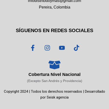
infodistritodoymas@gmail.com
Pereira, Colombia
SÍGUENOS EN REDES SOCIALES
F
I
Y
T
a
n
o
i
c
s
u
k
e
t
t
t
b
a
u
o
o
g
b
k
Cobertura Nivel Nacional
o
r
e
(Excepto San Andrés y Providencia)
k
a
Copyright 2024 | Todos los derechos reservados | Desarrollado
-
m
por
Seisk agencia
f