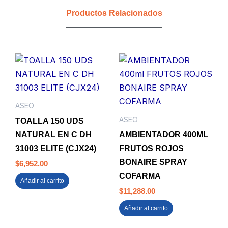
AZUL
Productos Relacionados
TAKTAX
DYILOP
cantidad
ASEO
ASEO
TOALLA 150 UDS
NATURAL EN C DH
AMBIENTADOR 400ML
31003 ELITE (CJX24)
FRUTOS ROJOS
BONAIRE SPRAY
$
6,952.00
COFARMA
Añadir al carrito
$
11,288.00
Añadir al carrito