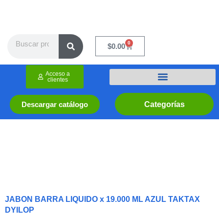
Ir
al
contenido
Search
0
Cart
$
0.00
Acceso a
clientes
Categorías
Descargar catálogo
JABON BARRA LIQUIDO x 19.000 ML AZUL TAKTAX
DYILOP