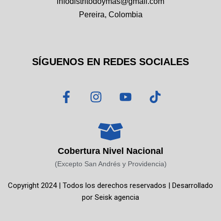
infodistritodoymas@gmail.com
Pereira, Colombia
SÍGUENOS EN REDES SOCIALES
F
I
Y
T
a
n
o
i
c
s
u
k
e
t
t
t
b
a
u
o
o
g
b
k
Cobertura Nivel Nacional
o
r
e
(Excepto San Andrés y Providencia)
k
a
Copyright 2024 | Todos los derechos reservados | Desarrollado
-
m
por
Seisk agencia
f