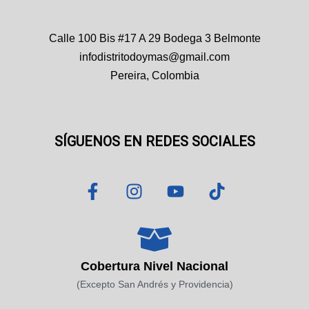
Calle 100 Bis #17 A 29 Bodega 3 Belmonte
infodistritodoymas@gmail.com
Pereira, Colombia
SÍGUENOS EN REDES SOCIALES
F
I
Y
T
a
n
o
i
c
s
u
k
e
t
t
t
b
a
u
o
o
g
b
k
Cobertura Nivel Nacional
o
r
e
(Excepto San Andrés y Providencia)
k
a