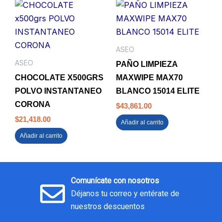
ASEO
ASEO
PAÑO LIMPIEZA
CHOCOLATE X500GRS
MAXWIPE MAX70
POLVO INSTANTANEO
BLANCO 15014 ELITE
CORONA
$
43,861.00
$
21,418.00
Añadir al carrito
Añadir al carrito
Comunícate con nosotros
Déjanos tu correo y entérate de
nuestros descuentos