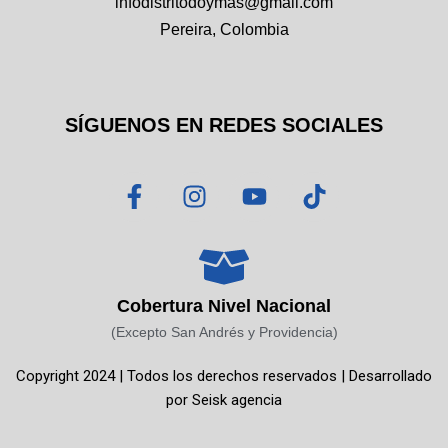
infodistritodoymas@gmail.com
Pereira, Colombia
SÍGUENOS EN REDES SOCIALES
F
I
Y
T
a
n
o
i
c
s
u
k
e
t
t
t
b
a
u
o
o
g
b
k
Cobertura Nivel Nacional
o
r
e
(Excepto San Andrés y Providencia)
k
a
Copyright 2024 | Todos los derechos reservados | Desarrollado
-
m
por
Seisk agencia
f