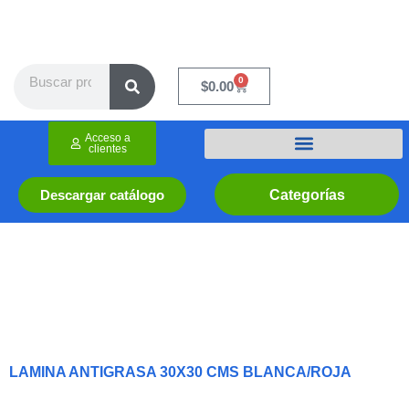
Ir
al
contenido
Search
0
Cart
$
0.00
Acceso a
clientes
Categorías
Descargar catálogo
LAMINA ANTIGRASA 30X30 CMS BLANCA/ROJA