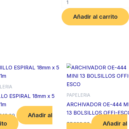
CORRECTOR
PAPER
Añadir al carrito
MATE
7ml
cantidad
LERIA
PAPELERIA
LO ESPIRAL 18mm x 5
 1m
ARCHIVADOR OE-444 MI
13 BOLSILLOS OFFI-ESC
Añadir al
443.00
ito
Añadir al
$
7,392.00