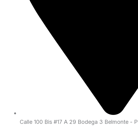
Calle 100 Bis #17 A 29 Bodega 3 Belmonte - Pe