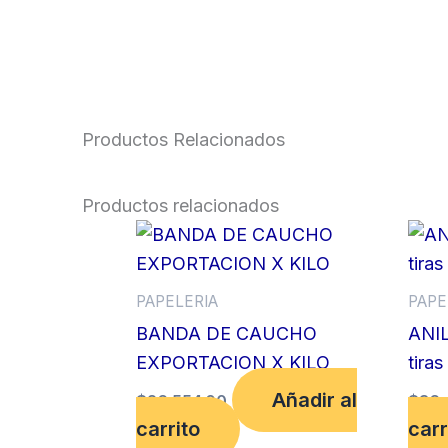
Productos Relacionados
Productos relacionados
PAPELERIA
PAPE
BANDA DE CAUCHO
ANIL
EXPORTACION X KILO
tiras
Añadir al
$
26,554.00
$
36,
carrito
carr