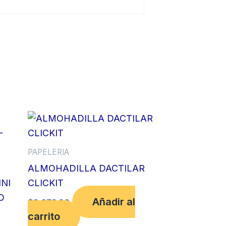
PAPELERIA
ALMOHADILLA DACTILAR
NI
CLICKIT
O
Añadir al
$
2,673.00
carrito