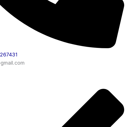
1267431
@gmail.com