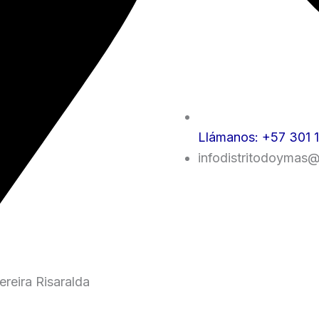
Llámanos: +57 301 
infodistritodoymas
reira Risaralda