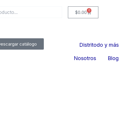
0
Cart
$
0.00
escargar catálogo
Distritodo y más
Nosotros
Blog