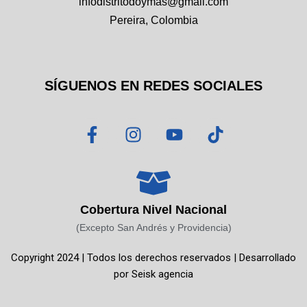
infodistritodoymas@gmail.com
Pereira, Colombia
SÍGUENOS EN REDES SOCIALES
F
I
Y
T
a
n
o
i
c
s
u
k
e
t
t
t
b
a
u
o
o
g
b
k
Cobertura Nivel Nacional
o
r
e
(Excepto San Andrés y Providencia)
k
a
Copyright 2024 | Todos los derechos reservados | Desarrollado
-
m
por
Seisk agencia
f