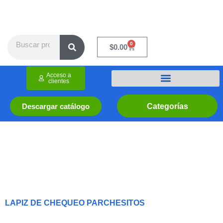
Ir
al
contenido
Search
0
Cart
$
0.00
Acceso a
clientes
Categorías
Descargar catálogo
LAPIZ DE CHEQUEO PARCHESITOS