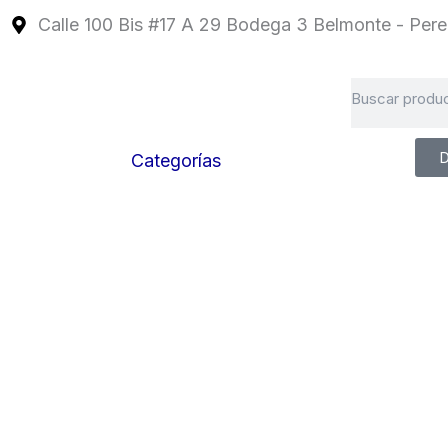
Ir
Calle 100 Bis #17 A 29 Bodega 3 Belmonte - Perei
al
contenido
Search
D
Categorías