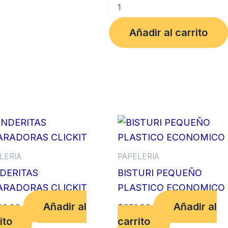
LAPIZ
DE
DIBUJO
Añadir al carrito
ARTESCO
HB
cantidad
LERIA
PAPELERIA
DERITAS
BISTURI PEQUEÑO
ARADORAS CLICKIT
PLASTICO ECONOMICO
Añadir al
Añadir al
66.00
$
651.00
ito
carrito