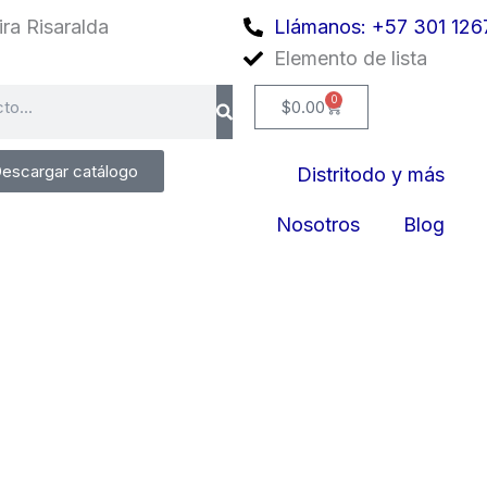
ra Risaralda
Llámanos: +57 301 126
Elemento de lista
0
Cart
$
0.00
escargar catálogo
Distritodo y más
Nosotros
Blog