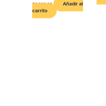
Añadir al
$
6,908.00
carrito