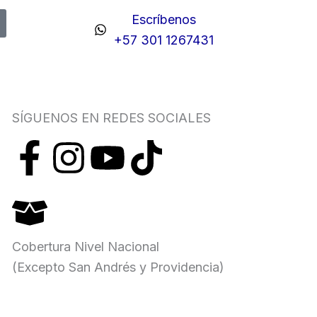
Escríbenos
+57 301 1267431
SÍGUENOS EN REDES SOCIALES
F
I
Y
T
a
n
o
i
c
s
u
k
Cobertura Nivel Nacional
e
t
t
t
(Excepto San Andrés y Providencia)
b
a
u
o