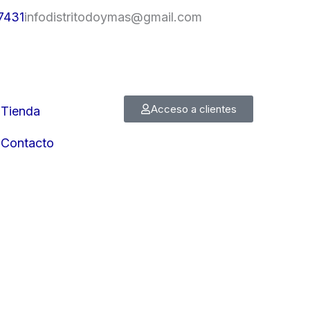
7431
infodistritodoymas@gmail.com
Acceso a clientes
Tienda
Contacto