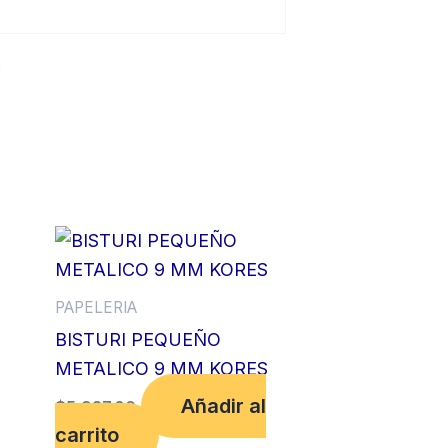
PAPELERIA
BISTURI PEQUEÑO
METALICO 9 MM KORES
Añadir al
$
5,927.00
carrito