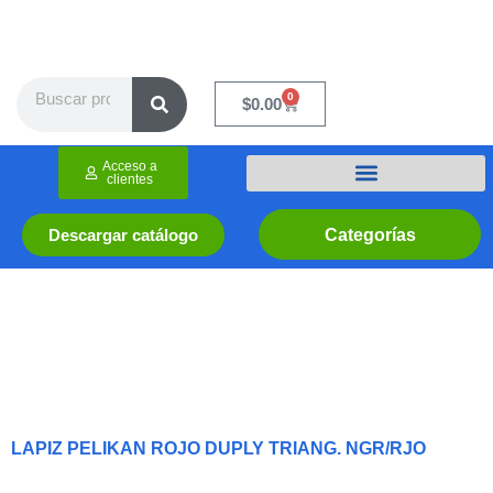
Ir
al
contenido
Search
0
Cart
$
0.00
Acceso a
clientes
Categorías
Descargar catálogo
LAPIZ PELIKAN ROJO DUPLY TRIANG. NGR/RJO