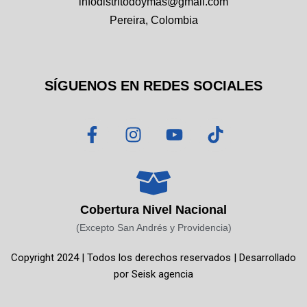
infodistritodoymas@gmail.com
Pereira, Colombia
SÍGUENOS EN REDES SOCIALES
F
I
Y
T
a
n
o
i
c
s
u
k
e
t
t
t
b
a
u
o
o
g
b
k
Cobertura Nivel Nacional
o
r
e
(Excepto San Andrés y Providencia)
k
a
Copyright 2024 | Todos los derechos reservados | Desarrollado
-
m
por
Seisk agencia
f