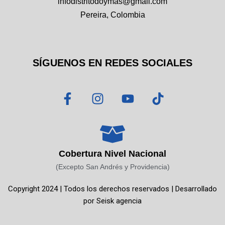
infodistritodoymas@gmail.com
Pereira, Colombia
SÍGUENOS EN REDES SOCIALES
F
I
Y
T
a
n
o
i
c
s
u
k
e
t
t
t
b
a
u
o
o
g
b
k
Cobertura Nivel Nacional
o
r
e
(Excepto San Andrés y Providencia)
k
a
Copyright 2024 | Todos los derechos reservados | Desarrollado
-
m
por
Seisk agencia
f