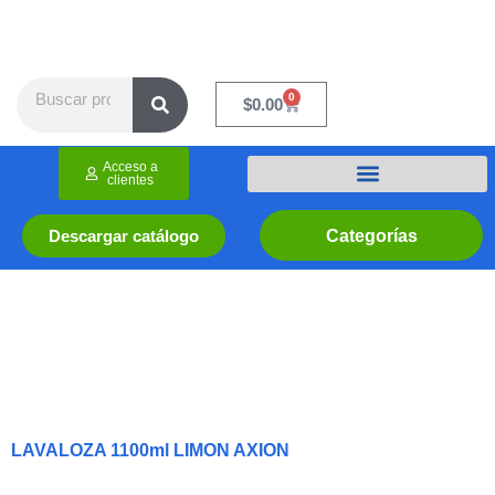
Ir
al
contenido
Search
0
Cart
$
0.00
Acceso a
clientes
Categorías
Descargar catálogo
LAVALOZA 1100ml LIMON AXION