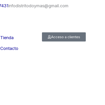
7431
infodistritodoymas@gmail.com
Acceso a clientes
Tienda
Contacto