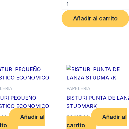
LIBRO
3
COLUMNAS
Añadir al carrito
200F
P/D
MARDEN
cantidad
LERIA
PAPELERIA
TURI PEQUEÑO
BISTURI PUNTA DE LAN
STICO ECONOMICO
STUDMARK
Añadir al
Añadir al
.00
$
6,105.00
ito
carrito