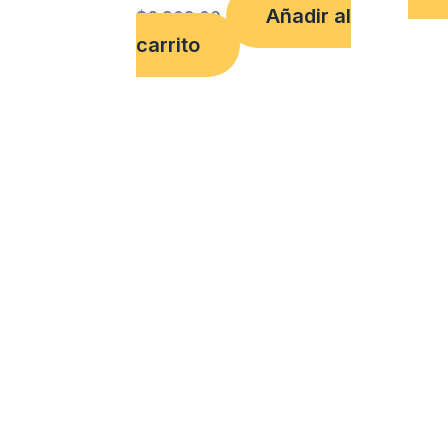
Añadir al
$
6,908.00
carrito