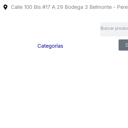
Ir
Calle 100 Bis #17 A 29 Bodega 3 Belmonte - Perei
al
contenido
Search
D
Categorías