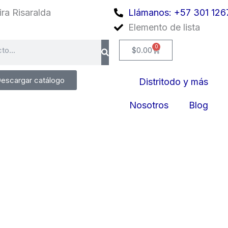
ra Risaralda
Llámanos: +57 301 126
Elemento de lista
0
Cart
$
0.00
escargar catálogo
Distritodo y más
Nosotros
Blog