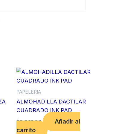
PAPELERIA
ZA
ALMOHADILLA DACTILAR
CUADRADO INK PAD
Añadir al
$
2,248.00
carrito