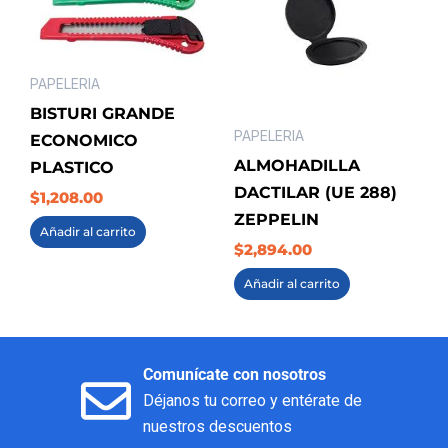
PAPELERIA
BISTURI GRANDE
PAPELERIA
ECONOMICO
ALMOHADILLA
PLASTICO
DACTILAR (UE 288)
$
1,208.00
ZEPPELIN
Añadir al carrito
$
2,894.00
Añadir al carrito
Comunícate con nosotros
Déjanos tu correo y entérate de
nuestros descuentos