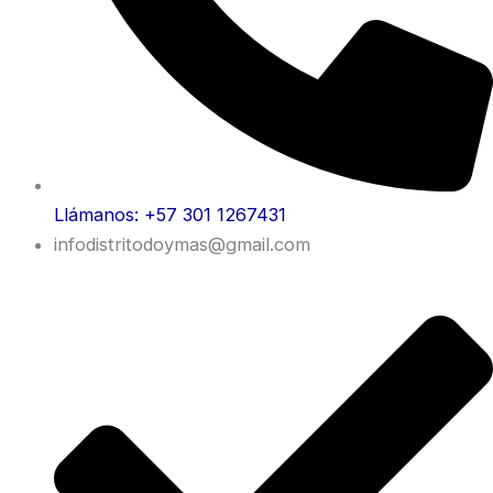
Llámanos: +57 301 1267431
infodistritodoymas@gmail.com