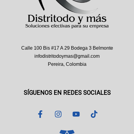
Calle 100 Bis #17 A 29 Bodega 3 Belmonte
infodistritodoymas@gmail.com
Pereira, Colombia
SÍGUENOS EN REDES SOCIALES
F
I
Y
T
a
n
o
i
c
s
u
k
e
t
t
t