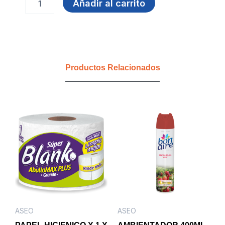
Añadir al carrito
GAFAS
SPRAY
BIox20cc
ref
962
FULLER
Productos Relacionados
cantidad
ASEO
ASEO