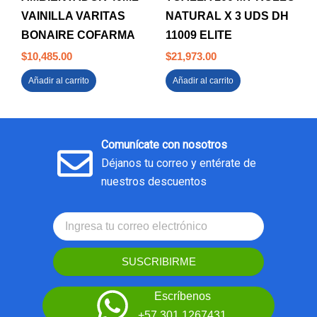
VAINILLA VARITAS
NATURAL X 3 UDS DH
BONAIRE COFARMA
11009 ELITE
$
10,485.00
$
21,973.00
Añadir al carrito
Añadir al carrito
Comunícate con nosotros
Déjanos tu correo y entérate de
nuestros descuentos
SUSCRIBIRME
Escríbenos
+57 301 1267431