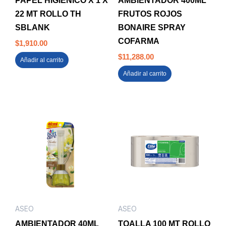
PAPEL HIGIENICO X 1 X
AMBIENTADOR 400ML
22 MT ROLLO TH
FRUTOS ROJOS
SBLANK
BONAIRE SPRAY
COFARMA
$
1,910.00
$
11,288.00
Añadir al carrito
Añadir al carrito
ASEO
ASEO
AMBIENTADOR 40ML
TOALLA 100 MT ROLLO