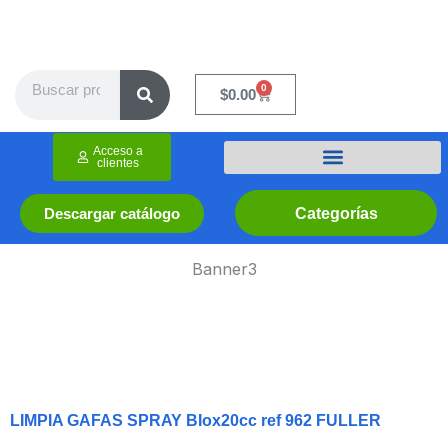
Ir
al
contenido
Search
0
Cart
$
0.00
Acceso a
clientes
Categorías
Descargar catálogo
Banner3
LIMPIA GAFAS SPRAY BIox20cc ref 962 FULLER