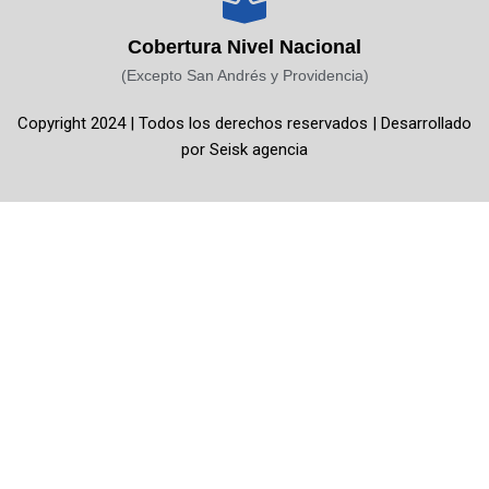
b
a
u
o
o
g
b
k
Cobertura Nivel Nacional
o
r
e
(Excepto San Andrés y Providencia)
k
a
Copyright 2024 | Todos los derechos reservados | Desarrollado
-
m
por
Seisk agencia
f