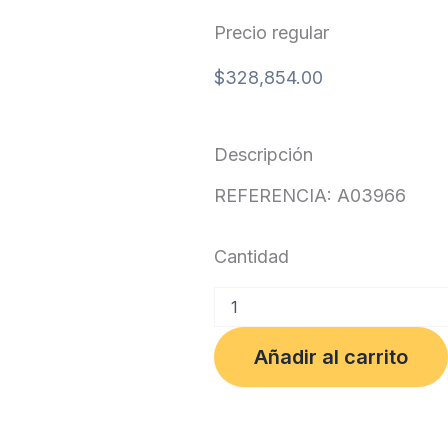
Precio regular
$
328,854.00
Descripción
REFERENCIA: A03966
Cantidad
LIMPIACRISTAL
VISAVERSA
45
Añadir al carrito
CM
S/MANGO
VISTA
GLOBAL
cantidad