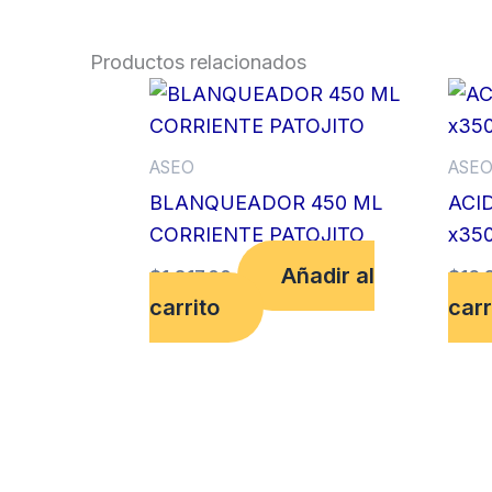
Productos relacionados
ASEO
ASE
BLANQUEADOR 450 ML
ACI
CORRIENTE PATOJITO
x35
Añadir al
$
1,817.00
$
16,
carrito
carr