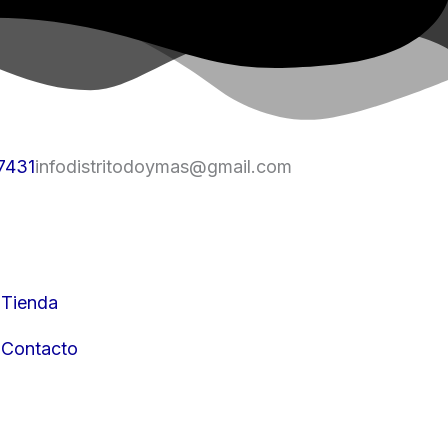
7431
infodistritodoymas@gmail.com
Acceso a clientes
Tienda
Contacto