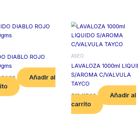
O
ASEO
DO DIABLO ROJO
0gms
LAVALOZA 1000ml LIQU
S/AROMA C/VALVULA
Añadir al
884.00
TAYCO
ito
Añadir al
$
18,117.00
carrito