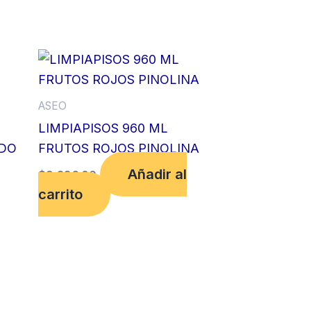
ASEO
LIMPIAPISOS 960 ML
IDO
FRUTOS ROJOS PINOLINA
Añadir al
$
9,386.00
carrito