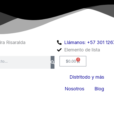
ra Risaralda
Llámanos: +57 301 126
Elemento de lista
0
Cart
$
0.00
escargar catálogo
Distritodo y más
Nosotros
Blog