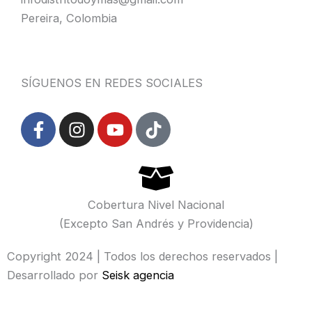
Pereira, Colombia
SÍGUENOS EN REDES SOCIALES
F
I
Y
T
a
n
o
i
c
s
u
k
e
t
t
t
b
a
u
o
o
g
b
k
Cobertura Nivel Nacional
o
r
e
(Excepto San Andrés y Providencia)
k
a
-
m
Copyright 2024 | Todos los derechos reservados |
f
Desarrollado por
Seisk agencia