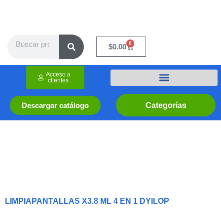
Ir
al
contenido
Search
0
Cart
$
0.00
Acceso a
clientes
Categorías
Descargar catálogo
LIMPIAPANTALLAS X3.8 ML 4 EN 1 DYILOP