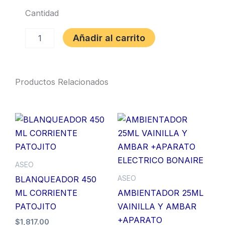
Cantidad
LIMPIAPANTALLAS
Añadir al carrito
X3.8
ML
4
EN
Productos Relacionados
1
DYILOP
cantidad
ASEO
ASEO
BLANQUEADOR 450
ML CORRIENTE
AMBIENTADOR 25ML
PATOJITO
VAINILLA Y AMBAR
+APARATO
$
1,817.00