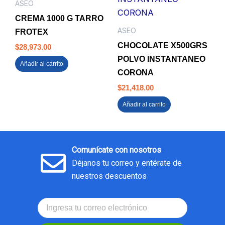
ASEO
CREMA 1000 G TARRO
ASEO
FROTEX
CHOCOLATE X500GRS
$
28,973.00
POLVO INSTANTANEO
Añadir al carrito
CORONA
$
21,418.00
Añadir al carrito
Comunícate con nosotros
Déjanos tu correo y entérate de
nuestros descuentos