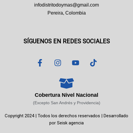
infodistritodoymas@gmail.com
Pereira, Colombia
SÍGUENOS EN REDES SOCIALES
F
I
Y
T
a
n
o
i
c
s
u
k
e
t
t
t
b
a
u
o
o
g
b
k
Cobertura Nivel Nacional
o
r
e
(Excepto San Andrés y Providencia)
k
a
Copyright 2024 | Todos los derechos reservados | Desarrollado
-
m
por
Seisk agencia
f