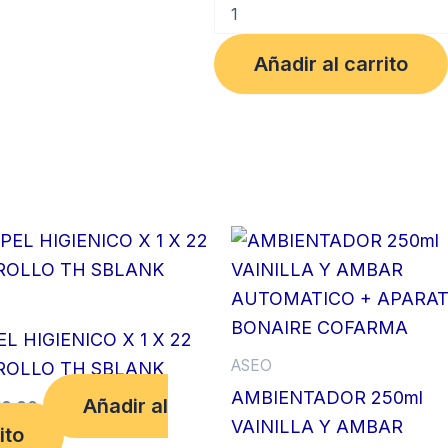
LIMPIAPISOS
2.000
ML
Añadir al carrito
LAVANDA
FABULOSO
cantidad
O
L HIGIENICO X 1 X 22
ASEO
ROLLO TH SBLANK
AMBIENTADOR 250ml
Añadir al
10.00
VAINILLA Y AMBAR
ito