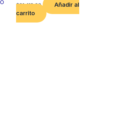
TO
Añadir al
$
21,418.00
carrito