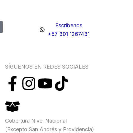
Escríbenos
+57 301 1267431
SÍGUENOS EN REDES SOCIALES
F
I
Y
T
a
n
o
i
c
s
u
k
Cobertura Nivel Nacional
e
t
t
t
(Excepto San Andrés y Providencia)