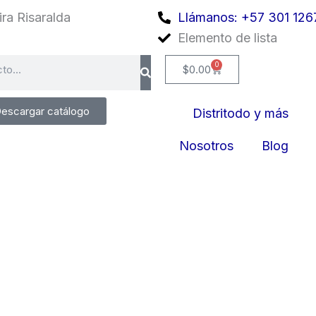
ra Risaralda
Llámanos: +57 301 126
Elemento de lista
0
Cart
$
0.00
escargar catálogo
Distritodo y más
Nosotros
Blog