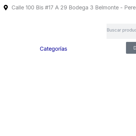
Ir
Calle 100 Bis #17 A 29 Bodega 3 Belmonte - Perei
al
contenido
Search
D
Categorías