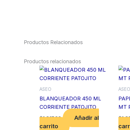
Productos Relacionados
Productos relacionados
ASEO
ASE
BLANQUEADOR 450 ML
PAPE
CORRIENTE PATOJITO
MT 
Añadir al
$
1,817.00
$
1,9
carrito
carr