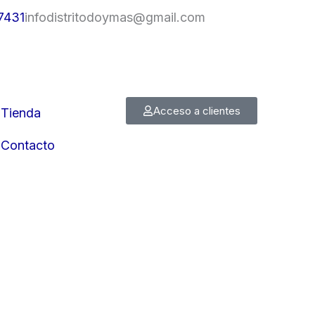
7431
infodistritodoymas@gmail.com
Acceso a clientes
Tienda
Contacto