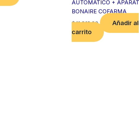
AUTOMATICO + APARA
BONAIRE COFARMA
Añadir al
$
41,813.00
carrito