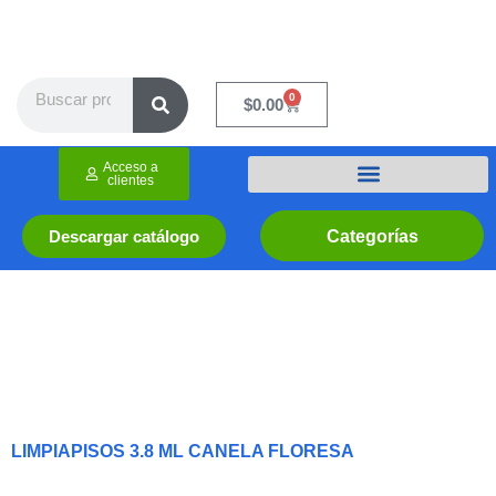
Ir
al
contenido
Search
0
Cart
$
0.00
Acceso a
clientes
Categorías
Descargar catálogo
LIMPIAPISOS 3.8 ML CANELA FLORESA