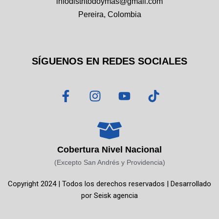
infodistritodoymas@gmail.com
Pereira, Colombia
SÍGUENOS EN REDES SOCIALES
F
I
Y
T
a
n
o
i
c
s
u
k
e
t
t
t
b
a
u
o
o
g
b
k
Cobertura Nivel Nacional
o
r
e
(Excepto San Andrés y Providencia)
k
a
Copyright 2024 | Todos los derechos reservados | Desarrollado
-
m
por
Seisk agencia
f