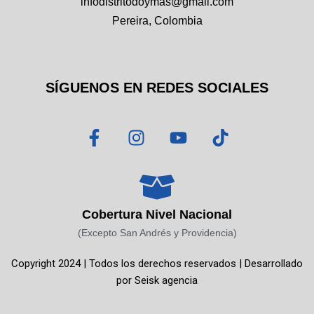
infodistritodoymas@gmail.com
Pereira, Colombia
SÍGUENOS EN REDES SOCIALES
F
I
Y
T
a
n
o
i
c
s
u
k
e
t
t
t
b
a
u
o
o
g
b
k
Cobertura Nivel Nacional
o
r
e
(Excepto San Andrés y Providencia)
k
a
Copyright 2024 | Todos los derechos reservados | Desarrollado
-
m
por
Seisk agencia
f