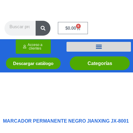
Ir
al
contenido
Search
0
Cart
$
0.00
Acceso a
clientes
Categorías
Descargar catálogo
MARCADOR PERMANENTE NEGRO JIANXING JX-8001