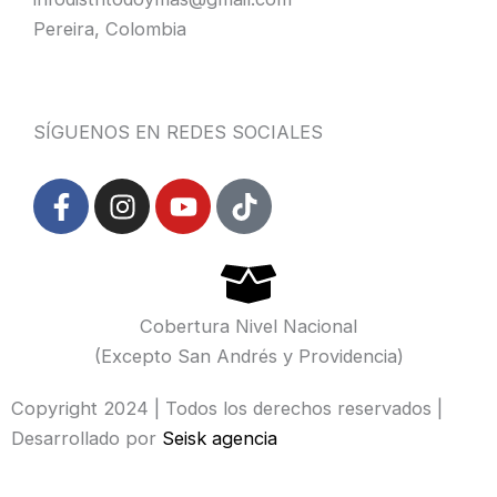
Pereira, Colombia
SÍGUENOS EN REDES SOCIALES
F
I
Y
T
a
n
o
i
c
s
u
k
e
t
t
t
b
a
u
o
o
g
b
k
Cobertura Nivel Nacional
o
r
e
(Excepto San Andrés y Providencia)
k
a
-
m
Copyright 2024 | Todos los derechos reservados |
f
Desarrollado por
Seisk agencia