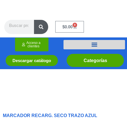
Ir
al
contenido
Search
0
Cart
$
0.00
Acceso a
clientes
Categorías
Descargar catálogo
MARCADOR RECARG. SECO TRAZO AZUL