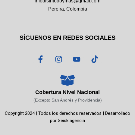
infodistritodoymas@gmail.com
Pereira, Colombia
SÍGUENOS EN REDES SOCIALES
F
I
Y
T
a
n
o
i
c
s
u
k
e
t
t
t
b
a
u
o
o
g
b
k
Cobertura Nivel Nacional
o
r
e
(Excepto San Andrés y Providencia)
k
a
Copyright 2024 | Todos los derechos reservados | Desarrollado
-
m
por
Seisk agencia
f