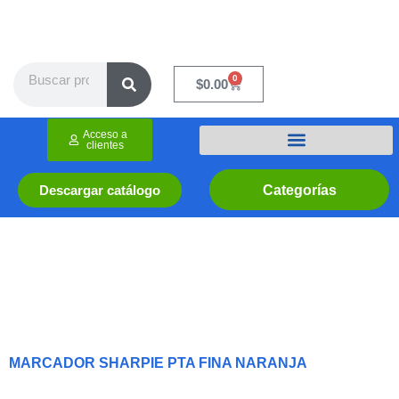
Ir
al
contenido
Search
0
Cart
$
0.00
Acceso a
clientes
Categorías
Descargar catálogo
MARCADOR SHARPIE PTA FINA NARANJA