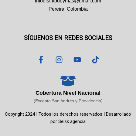
infodistritodoymas@gmail.com
Pereira, Colombia
SÍGUENOS EN REDES SOCIALES
F
I
Y
T
a
n
o
i
c
s
u
k
e
t
t
t
b
a
u
o
o
g
b
k
Cobertura Nivel Nacional
o
r
e
(Excepto San Andrés y Providencia)
k
a
Copyright 2024 | Todos los derechos reservados | Desarrollado
-
m
por
Seisk agencia
f