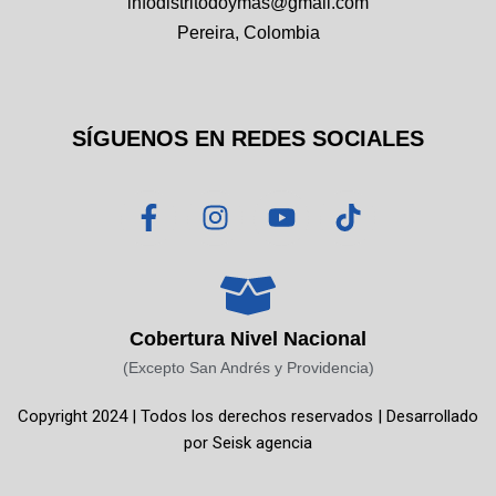
infodistritodoymas@gmail.com
Pereira, Colombia
SÍGUENOS EN REDES SOCIALES
F
I
Y
T
a
n
o
i
c
s
u
k
e
t
t
t
b
a
u
o
o
g
b
k
Cobertura Nivel Nacional
o
r
e
(Excepto San Andrés y Providencia)
k
a
Copyright 2024 | Todos los derechos reservados | Desarrollado
-
m
por
Seisk agencia
f