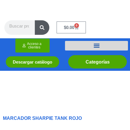
Ir
al
contenido
Search
0
Cart
$
0.00
Acceso a
clientes
Categorías
Descargar catálogo
MARCADOR SHARPIE TANK ROJO