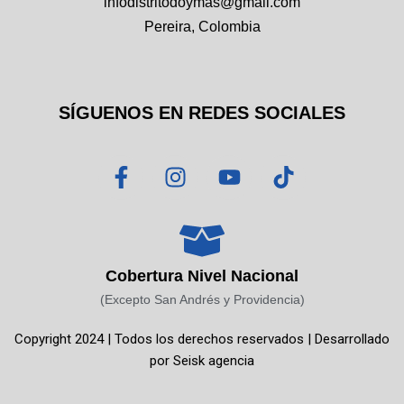
infodistritodoymas@gmail.com
Pereira, Colombia
SÍGUENOS EN REDES SOCIALES
F
I
Y
T
a
n
o
i
c
s
u
k
e
t
t
t
b
a
u
o
o
g
b
k
Cobertura Nivel Nacional
o
r
e
(Excepto San Andrés y Providencia)
k
a
Copyright 2024 | Todos los derechos reservados | Desarrollado
-
m
por
Seisk agencia
f