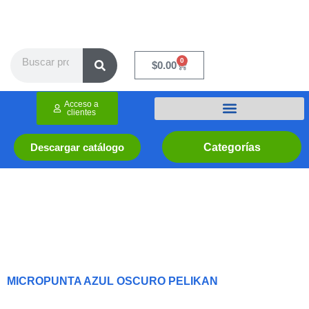
Ir
al
contenido
Search
0
Cart
$
0.00
Acceso a
clientes
Categorías
Descargar catálogo
MICROPUNTA AZUL OSCURO PELIKAN