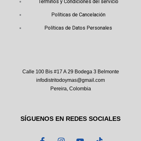
Términos y Condiciones del servicio
Políticas de Cancelación
Políticas de Datos Personales
Calle 100 Bis #17 A 29 Bodega 3 Belmonte
infodistritodoymas@gmail.com
Pereira, Colombia
SÍGUENOS EN REDES SOCIALES
F
I
Y
T