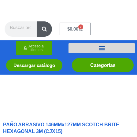
Ir
al
contenido
Search
0
Cart
$
0.00
Acceso a
clientes
Categorías
Descargar catálogo
PAÑO ABRASIVO 146MMx127MM SCOTCH BRITE
HEXAGONAL 3M (CJX15)