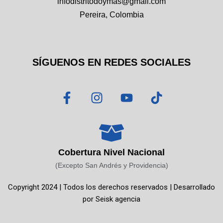
infodistritodoymas@gmail.com
Pereira, Colombia
SÍGUENOS EN REDES SOCIALES
F
I
Y
T
a
n
o
i
c
s
u
k
e
t
t
t
b
a
u
o
o
g
b
k
Cobertura Nivel Nacional
o
r
e
(Excepto San Andrés y Providencia)
k
a
Copyright 2024 | Todos los derechos reservados | Desarrollado
-
m
por
Seisk agencia
f