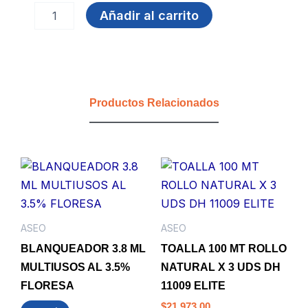
PAÑO
Añadir al carrito
ABRASIVO
146MMx127MM
SCOTCH
BRITE
HEXAGONAL
3M
Productos Relacionados
(CJX15)
cantidad
ASEO
ASEO
BLANQUEADOR 3.8 ML
TOALLA 100 MT ROLLO
MULTIUSOS AL 3.5%
NATURAL X 3 UDS DH
FLORESA
11009 ELITE
$
21,973.00