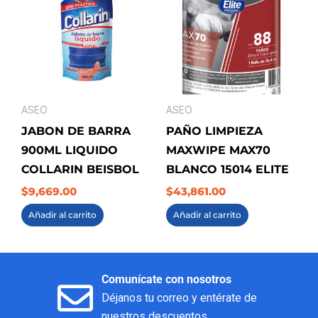
ASEO
ASEO
JABON DE BARRA
PAÑO LIMPIEZA
900ML LIQUIDO
MAXWIPE MAX70
COLLARIN BEISBOL
BLANCO 15014 ELITE
$
9,669.00
$
43,861.00
Añadir al carrito
Añadir al carrito
Comunícate con nosotros
Déjanos tu correo y entérate de
nuestros descuentos