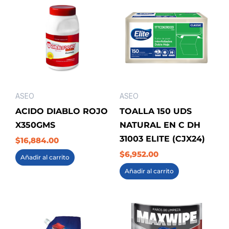
ASEO
ASEO
ACIDO DIABLO ROJO
TOALLA 150 UDS
X350GMS
NATURAL EN C DH
31003 ELITE (CJX24)
$
16,884.00
$
6,952.00
Añadir al carrito
Añadir al carrito