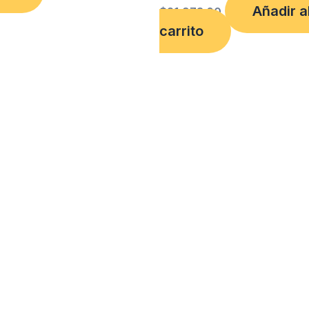
Añadir a
$
21,973.00
carrito