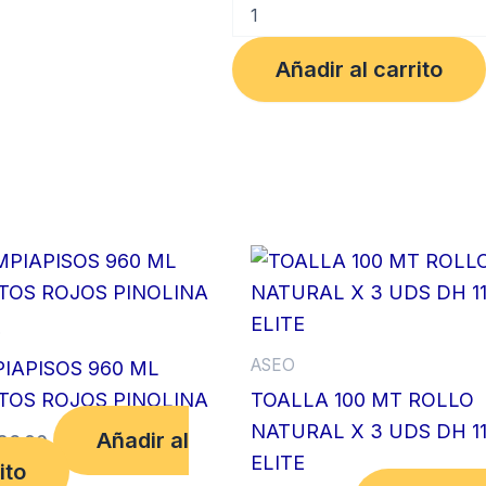
PAÑO
DESINFECTANTE
LIMON
Añadir al carrito
X
50
UDS
TASK
PRO
cantidad
O
ASEO
PIAPISOS 960 ML
TOS ROJOS PINOLINA
TOALLA 100 MT ROLLO
NATURAL X 3 UDS DH 1
Añadir al
86.00
ELITE
ito