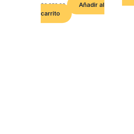
Añadir al
$
6,952.00
carrito