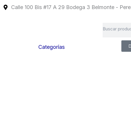
Ir
Calle 100 Bis #17 A 29 Bodega 3 Belmonte - Perei
al
contenido
Search
D
Categorías