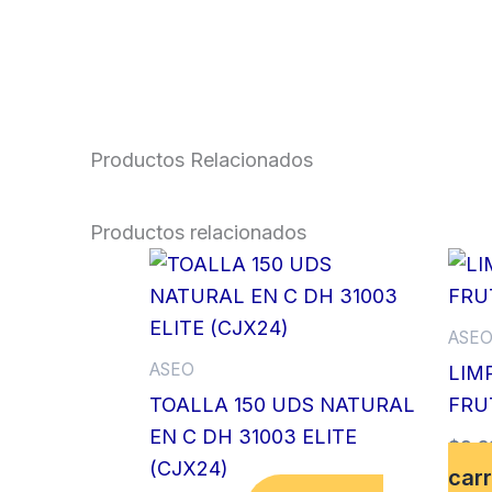
Productos Relacionados
Productos relacionados
ASE
ASEO
LIM
TOALLA 150 UDS NATURAL
FRU
EN C DH 31003 ELITE
$
9,3
(CJX24)
carr