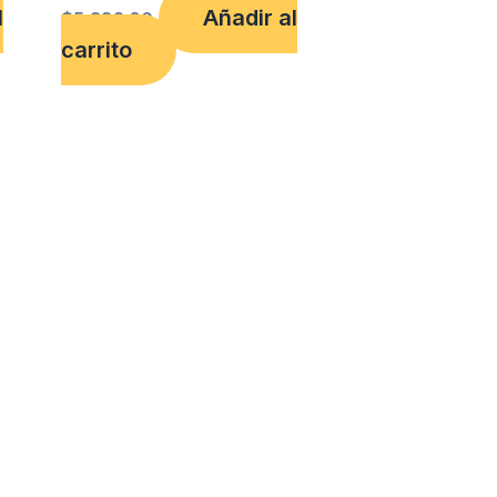
l
Añadir al
$
5,382.00
carrito