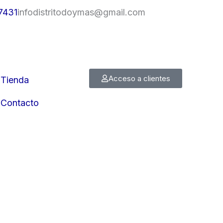
7431
infodistritodoymas@gmail.com
Acceso a clientes
Tienda
Contacto