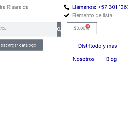
ra Risaralda
Llámanos: +57 301 126
Elemento de lista
0
Cart
$
0.00
escargar catálogo
Distritodo y más
Nosotros
Blog