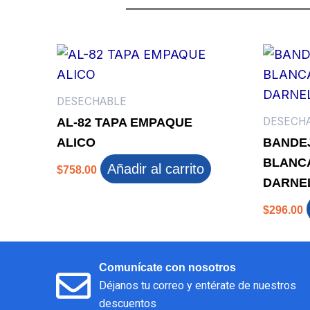
DESECHABLE
DESECH
AL-82 TAPA EMPAQUE
ALICO
BANDEJ
BLANCA
Añadir al carrito
$
758.00
DARNE
$
296.00
Comunícate con nosotros
Déjanos tu correo y entérate de nuestros
descuentos