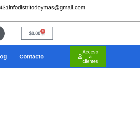
7431
infodistritodoymas@gmail.com
0
Cart
$
0.00
Acceso
log
Contacto
a
clientes