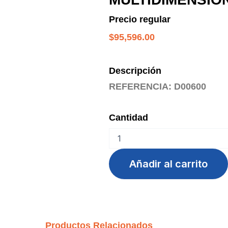
Precio regular
$
95,596.00
Descripción
REFERENCIA: D00600
Cantidad
PAPEL
ALUMINIO
X
Añadir al carrito
300
MT
TUC
MULTIDIMENSIONAL
cantidad
Productos Relacionados