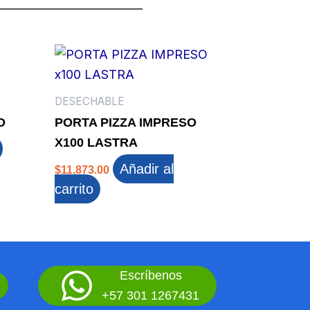
DESECHABLE
O
PORTA PIZZA IMPRESO
X100 LASTRA
Añadir al
$
11,873.00
carrito
Escríbenos
+57 301 1267431