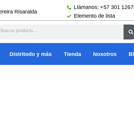
Llámanos: +57 301 126
reira Risaralda
Elemento de lista
arch
Distritodo y más
Tienda
Nosotros
B