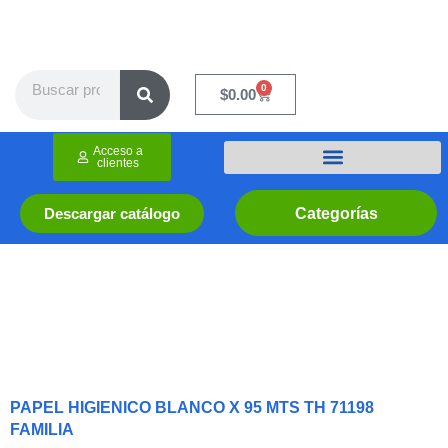
Ir
al
contenido
Search
0
Cart
$
0.00
Acceso a
clientes
Categorías
Descargar catálogo
PAPEL HIGIENICO BLANCO X 95 MTS TH 71198
FAMILIA