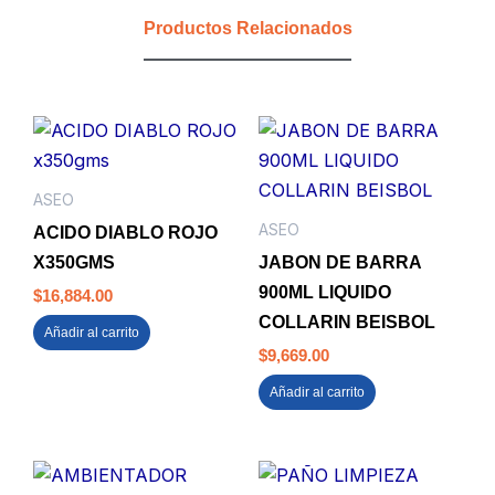
TH
Productos Relacionados
71198
FAMILIA
cantidad
ASEO
ASEO
ACIDO DIABLO ROJO
X350GMS
JABON DE BARRA
900ML LIQUIDO
$
16,884.00
COLLARIN BEISBOL
Añadir al carrito
$
9,669.00
Añadir al carrito