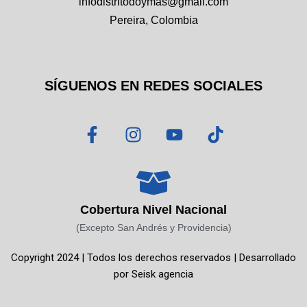
infodistritodoymas@gmail.com
Pereira, Colombia
SÍGUENOS EN REDES SOCIALES
F
I
Y
T
a
n
o
i
c
s
u
k
e
t
t
t
b
a
u
o
o
g
b
k
Cobertura Nivel Nacional
o
r
e
(Excepto San Andrés y Providencia)
k
a
Copyright 2024 | Todos los derechos reservados | Desarrollado
-
m
por
Seisk agencia
f