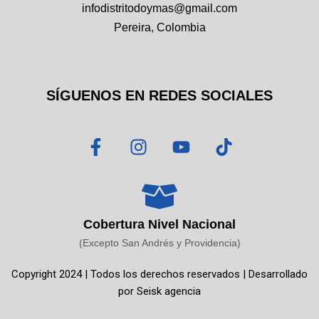
infodistritodoymas@gmail.com
Pereira, Colombia
SÍGUENOS EN REDES SOCIALES
F
I
Y
T
a
n
o
i
c
s
u
k
e
t
t
t
b
a
u
o
o
g
b
k
Cobertura Nivel Nacional
o
r
e
(Excepto San Andrés y Providencia)
k
a
Copyright 2024 | Todos los derechos reservados | Desarrollado
-
m
por
Seisk agencia
f