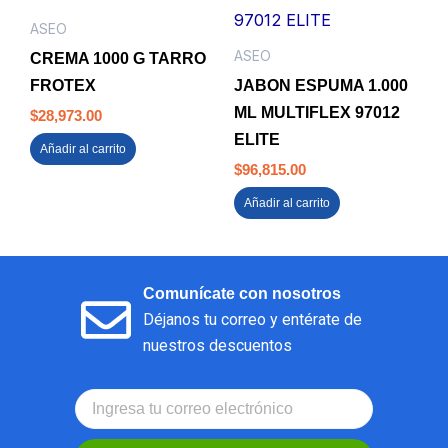
ASEO
ASEO
CREMA 1000 G TARRO
FROTEX
JABON ESPUMA 1.000
ML MULTIFLEX 97012
$
28,973.00
ELITE
Añadir al carrito
$
96,815.00
Añadir al carrito
Comunícate con nosotros
Déjanos tu correo y entérate de
nuestros descuentos