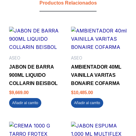
Productos Relacionados
MT
ROLLO
TH
SBLANK
cantidad
ASEO
ASEO
JABON DE BARRA
AMBIENTADOR 40ML
900ML LIQUIDO
VAINILLA VARITAS
COLLARIN BEISBOL
BONAIRE COFARMA
$
9,669.00
$
10,485.00
Añadir al carrito
Añadir al carrito