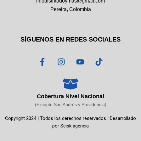
infodistritodoymas@gmail.com
Pereira, Colombia
SÍGUENOS EN REDES SOCIALES
F
I
Y
T
a
n
o
i
c
s
u
k
e
t
t
t
b
a
u
o
o
g
b
k
Cobertura Nivel Nacional
o
r
e
(Excepto San Andrés y Providencia)
k
a
Copyright 2024 | Todos los derechos reservados | Desarrollado
-
m
por
Seisk agencia
f