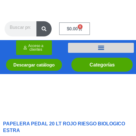
Ir
al
contenido
Search
0
Cart
$
0.00
Acceso a
clientes
Categorías
Descargar catálogo
PAPELERA PEDAL 20 LT ROJO RIESGO BIOLOGICO
ESTRA